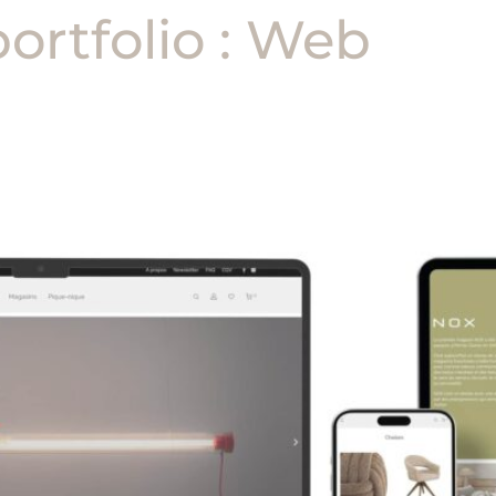
ortfolio :
Web