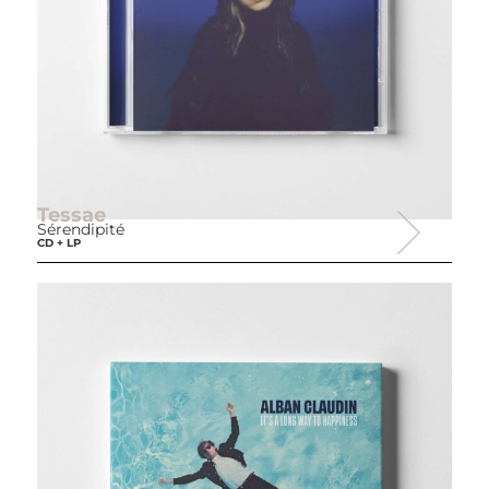
Tessae
Sérendipité
CD + LP