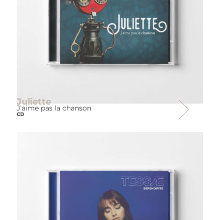
Juliette
J’aime pas la chanson
CD