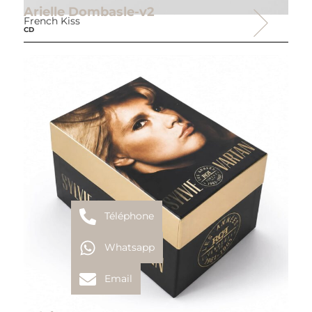
Arielle Dombasle-v2
French Kiss
CD
Téléphone
Whatsapp
Email