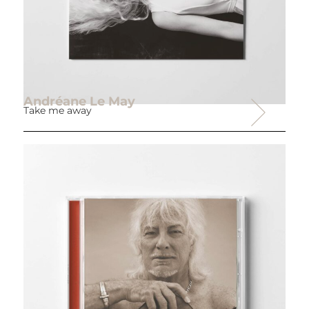
Andréane Le May
Take me away