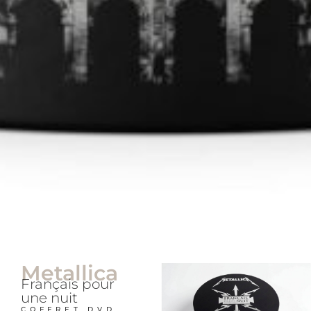
Metallica
Français pour
une nuit
COFFRET DVD