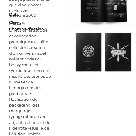
que cinq photos
exclusives.
Date :
Octobre 2009
Client :
Mercury
Champs d’action :
Direction artistique
et conception
graphique du coffret
collector : création
d’un univers visuel
mêlant codes du
heavy metal et
symbolique romaine,
inspiré des arènes de
Nîmes et de
l’imaginaire des
gladiateurs.
Réalisation du
packaging, des
marquages
typographiques en
argent à chaud et de
l’identité visuelle de
l’édition limitée.