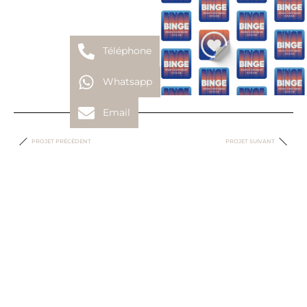
Téléphone
Whatsapp
Email
PROJET PRÉCÉDENT
PROJET SUIVANT
Escape Reloaded
Caramba
RETOUR AUX PORTFOLIOS