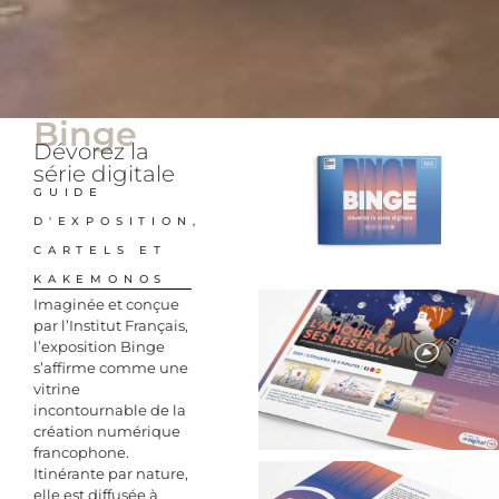
Binge
Dévorez la
série digitale
GUIDE
D'EXPOSITION,
CARTELS ET
KAKEMONOS
Imaginée et conçue
par l’Institut Français,
l’exposition Binge
s’affirme comme une
vitrine
incontournable de la
création numérique
francophone.
Itinérante par nature,
elle est diffusée à