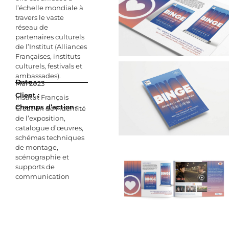
l’échelle mondiale à
travers le vaste
réseau de
partenaires culturels
de l’Institut (Alliances
Françaises, instituts
culturels, festivals et
ambassades).
Date :
Mai 2023
Client :
Institut Français
Champs d’action :
Création de l’identité
de l’exposition,
catalogue d’œuvres,
schémas techniques
de montage,
scénographie et
supports de
communication