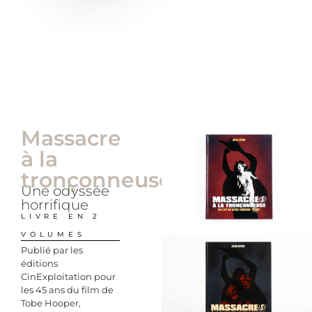
Massacre
à la
tronçonneuse
Une odyssée
horrifique
LIVRE EN 2
VOLUMES
Publié par les
éditions
CinExploitation pour
les 45 ans du film de
Tobe Hooper,