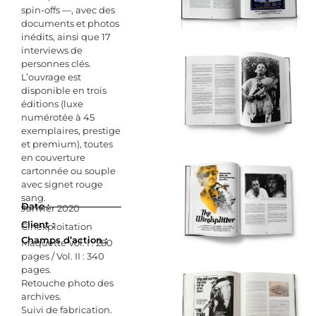
spin-offs —, avec des
documents et photos
inédits, ainsi que 17
interviews de
personnes clés.
L’ouvrage est
disponible en trois
éditions (luxe
numérotée à 45
exemplaires, prestige
et premium), toutes
en couverture
cartonnée ou souple
avec signet rouge
sang.
Date :
Janvier 2020
Client :
Cinexploitation
Champs d’action :
Maquette Vol. I : 280
pages / Vol. II : 340
pages.
Retouche photo des
archives.
Suivi de fabrication.